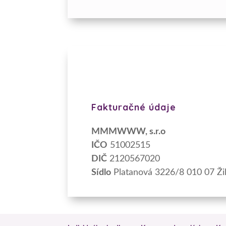
Fakturačné údaje
MMMWWW, s.r.o
IČO
51002515
DIČ
2120567020
Sídlo
Platanová 3226/8 010 07 Žil