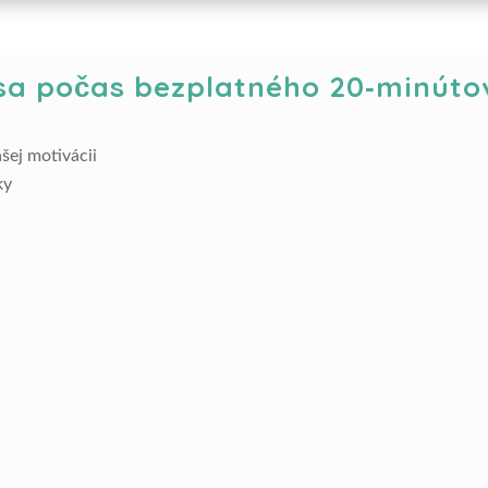
sa počas bezplatného 20‑minúto
šej motivácii
ky